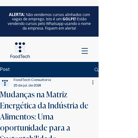
ALERTA:
Não vendemos cursos alinhados com
vagas de emprego. Isto é um
GOLPE!
Estão
vendendo cursos pelo Whatsapp usando o nome
da empresa. Fiquem em alerta!
Post
FoodTech Consultoria
25 de jul. de 2024
Mudanças na Matriz
Energética da Indústria de
Alimentos: Uma
oportunidade para a