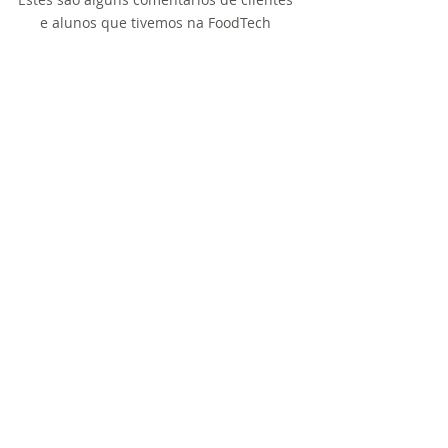
e alunos que tivemos na FoodTech
“O curso é simplesmente excelente, assim
como outro, e a cada aula fico mais fã do
trabalho de vocês! Parabéns e que venham
mais e mais cursos!”
Danilo Rangel, Aluno do Curso de Ficha
Técnica, Rotulagem de Alimentos e
Conservação de Alimentos Aplicado a P&D