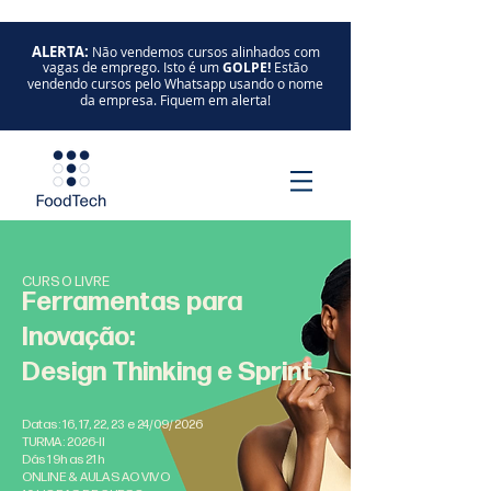
ALERTA:
Não vendemos cursos alinhados com
vagas de emprego. Isto é um
GOLPE!
Estão
vendendo cursos pelo Whatsapp usando o nome
da empresa. Fiquem em alerta!
CURSO LIVRE
Ferramentas para
Inovação:
Design Thinking e Sprint
Datas: 16, 17, 22, 23 e 24/09/2026
TURMA: 2026-II
Dás 19h as 21h
ONLINE & AULAS AO VIVO