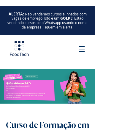
ALERTA:
Não vendemos cursos alinhados com
vagas de emprego. Isto é um
GOLPE!
Estão
vendendo cursos pelo Whatsapp usando o nome
da empresa. Fiquem em alerta!
Curso de Formação em