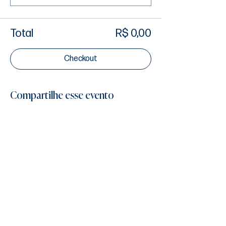
Total
R$ 0,00
Checkout
Compartilhe esse evento
FoodTech Consultoria LTDA
Cnpj :
26.785.411
/0001-23