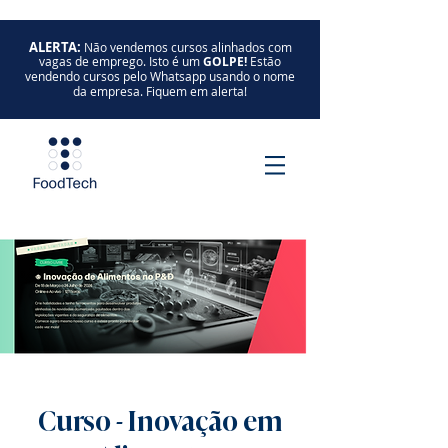
ALERTA:
Não vendemos cursos alinhados com
vagas de emprego. Isto é um
GOLPE!
Estão
vendendo cursos pelo Whatsapp usando o nome
da empresa. Fiquem em alerta!
Curso - Inovação em