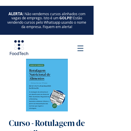
ALERTA:
Não vendemos cursos alinhados com
vagas de emprego. Isto é um
GOLPE!
Estão
vendendo cursos pelo Whatsapp usando o nome
da empresa. Fiquem em alerta!
Curso - Rotulagem de