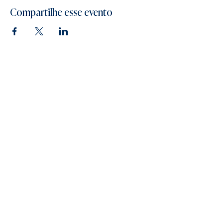
Compartilhe esse evento
FoodTech Consultoria LTDA
Cnpj :
26.785.411
/0001-23
Rio de Janeiro
contato@foodtechconsultoria.com.br
(21) 98543-2754
HOME