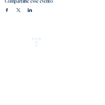
Compartilhe esse evento
FoodTech Consultoria LTDA
Cnpj :
26.785.411
/0001-23
Rio de Janeiro
contato@foodtechconsultoria.com.br
(21) 98543-2754
HOME