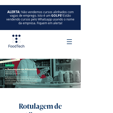
ALERTA:
Não vendemos cursos alinhados com
vagas de emprego. Isto é um
GOLPE!
Estão
vendendo cursos pelo Whatsapp usando o nome
da empresa. Fiquem em alerta!
Rotulagem de